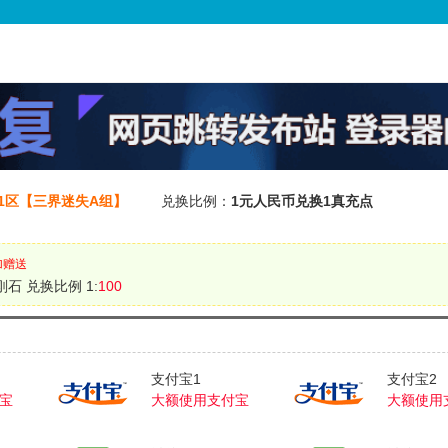
01区【三界迷失A组】
兑换比例：
1元人民币兑换1真充点
加赠送
刚石 兑换比例 1:
100
支付宝1
支付宝2
宝
大额使用支付宝
大额使用