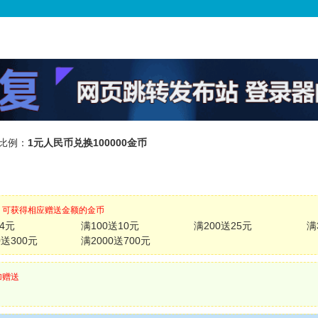
比例：
1元人民币兑换100000金币
，可获得相应赠送金额的金币
4元
满100送10元
满200送25元
满
0送300元
满2000送700元
加赠送