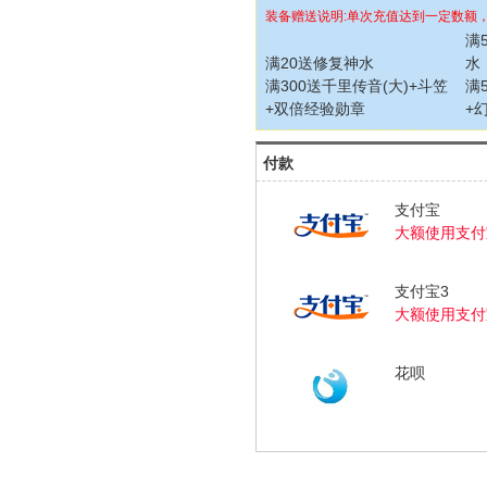
装备赠送说明:单次充值达到一定数额
满
满20送修复神水
水
满300送千里传音(大)+斗笠
满
+双倍经验勋章
+
付款
支付宝
大额使用支付
支付宝3
大额使用支付
花呗