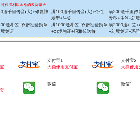
，可获得相应金额的装备赠送
50送千里传音(大)+修复神
满100送千里传音(大)+个性
满200送千里传
发型+斗笠
发型+斗笠+幻
500送斗笠+双倍经验勋章
满1000送斗笠+双倍经验勋章
满2000送斗笠
幻境凭证
+幻境凭证+玛雅传送符
+幻境凭证+玛雅
支付宝1
支付宝2
宝
大额使用支付宝
大额使用
微信
微信1
宝