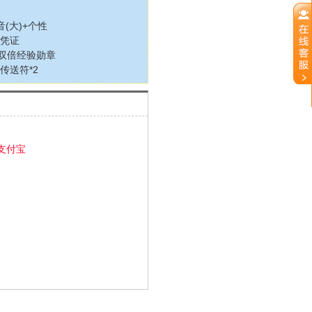
音(大)+个性
境凭证
+双倍经验勋章
传送符*2
支付宝