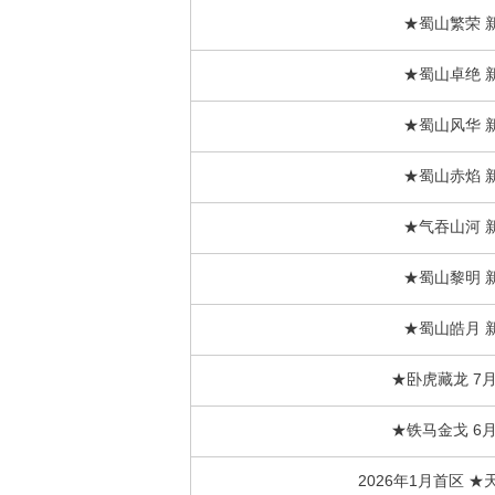
★蜀山繁荣 
★蜀山卓绝 
★蜀山风华 
★蜀山赤焰 
★气吞山河 
★蜀山黎明 
★蜀山皓月 
★卧虎藏龙 7
★铁马金戈 6
2026年1月首区 